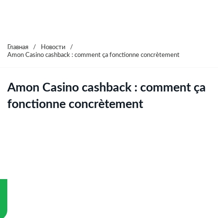
Главная
/
Новости
/
Amon Casino cashback : comment ça fonctionne concrètement
Amon Casino cashback : comment ça
fonctionne concrètement