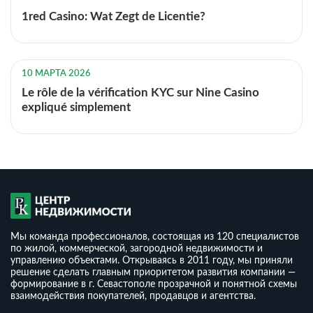
1red Casino: Wat Zegt de Licentie?
10 МАРТА 2026
Le rôle de la vérification KYC sur Nine Casino
expliqué simplement
Мы команда профессионалов, состоящая из 120 специалистов
по жилой, коммерческой, загородной недвижимости и
управлению объектами. Открываясь в 2011 году, мы приняли
решение сделать главным приоритетом развития компании —
формирование в г. Севастополе прозрачной и понятной схемы
взаимодействия покупателей, продавцов и агентства.