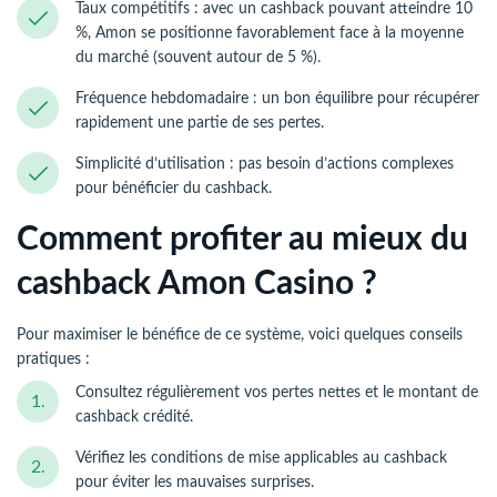
Taux compétitifs : avec un cashback pouvant atteindre 10
%, Amon se positionne favorablement face à la moyenne
du marché (souvent autour de 5 %).
Fréquence hebdomadaire : un bon équilibre pour récupérer
rapidement une partie de ses pertes.
Simplicité d’utilisation : pas besoin d’actions complexes
pour bénéficier du cashback.
Comment profiter au mieux du
cashback Amon Casino ?
Pour maximiser le bénéfice de ce système, voici quelques conseils
pratiques :
Consultez régulièrement vos pertes nettes et le montant de
cashback crédité.
Vérifiez les conditions de mise applicables au cashback
pour éviter les mauvaises surprises.