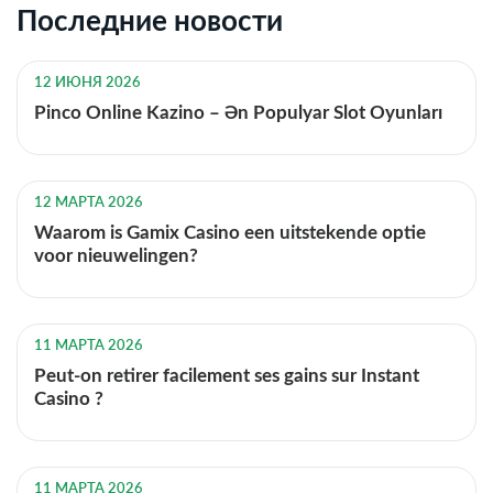
Последние новости
12 ИЮНЯ 2026
Pinco Online Kazino – Ən Populyar Slot Oyunları
12 МАРТА 2026
Waarom is Gamix Casino een uitstekende optie
voor nieuwelingen?
11 МАРТА 2026
Peut-on retirer facilement ses gains sur Instant
Casino ?
11 МАРТА 2026