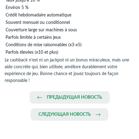
Taux jusqu’à 10 %
Environ 5 %
Crédit hebdomadaire automatique
Souvent mensuel ou conditionnel
Couverture large sur machines à sous
Parfois limitée à certains jeux
Conditions de mise raisonnables (x3-x5)
Parfois élevées (x10 et plus)
Le cashback n’est ni un jackpot ni un bonus miraculeux, mais une
aide concrète qui, bien utilisée, améliore durablement votre
expérience de jeu. Bonne chance et jouez toujours de façon
responsable !
ПРЕДЫДУЩАЯ НОВОСТЬ
СЛЕДУЮЩАЯ НОВОСТЬ