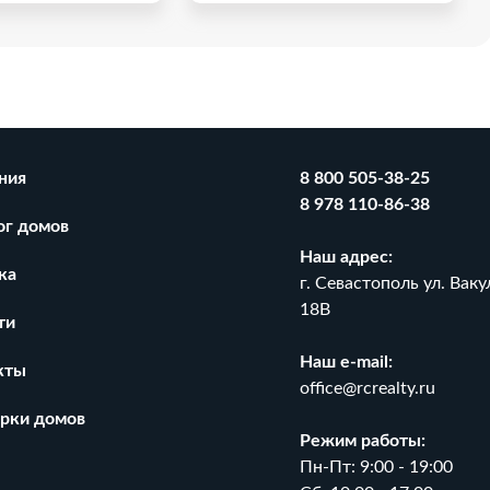
ния
8 800 505-38-25
8 978 110-86-38
ог домов
Наш адрес:
ка
г. Севастополь ул. Ваку
18В
ти
Наш e-mail:
а участке 7,5 сот.
Дом 276 м2 на участке 5,5
кты
соток ул. Челнокова
office@rcrealty.ru
₽
₽
0
49 000 000
рки домов
₽
2
₽
2
83 019
/ м
177 536
/ м
Режим работы:
2
2
7.5 сот
265 м
2
5.5 сот
276 м
Пн-Пт: 9:00 - 19:00