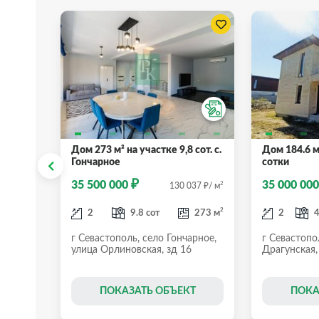
 соток
Дом 273 м² на участке 9,8 сот. с.
Дом 184.6 м
Гончарное
сотки
₽
2
273
/ м
₽
35 500 000
35 000 00
₽
2
130 037
/ м
2
275 м
2
2
9.8 сот
273 м
2
4
г Севастополь, село Гончарное,
г Севастопо
улица Орлиновская, зд 16
Драгунская,
Т
ПОКАЗАТЬ ОБЪЕКТ
ПОКА