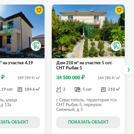
² на участке 4.19
Дом 210 м² на участке 5 сот.
СНТ Рыбак 5
₽
₽
0
34 500 000
₽
2
₽
2
189 599
/ м
164 286
/ м
2
2
.19 сот
184.6 м
2
5 сот
210 м
ль, улица
г Севастополь, территория тсн
 д 13а
СНТ Рыбак-5, переулок
Снежный, д 5
ЗАТЬ ОБЪЕКТ
ПОКАЗАТЬ ОБЪЕКТ