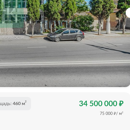
₽
34 500 000
2
щадь:
460 м
₽
2
75 000
/ м