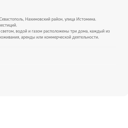
 Севастополь, Нахимовский район, улица Истомина.
вестиций.
 светом, водой и газом расположены три дома, каждый из
роживания, аренды или коммерческой деятельности.
м
хода
магазин и др.)
 сдачи в аренду