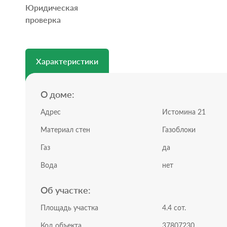
Юридическая
Отличный вариант для гостевого дома
проверка
Общая площадь: 60 м²
Коммуникации заведены, выполнена разводка систе
Планировка Дома 2:
Одноэтажный дом
Характеристики
2 комнаты + кухня-гостиная
Характеристики Дома 3:
О доме:
Дом 3 — 1918 года
Исторический статус
Адрес
Истомина 21
Зарегистрирован как жилой
Планировался под реконструкцию и усиление конст
Материал стен
Газоблоки
Идея под мастерскую или второй гостевой дом
Газ
да
Участок:
Вода
нет
Всего 4.4 сотки, статус участка: ИЖС
Все коммуникации подключены
Об участке:
На участке остаётся свободное место под: сад или о
Площадь участка
4.4 сот.
Все документы готовы к сделки
Объект недвижимости находится в Собственности, н
Код объекта
37807230