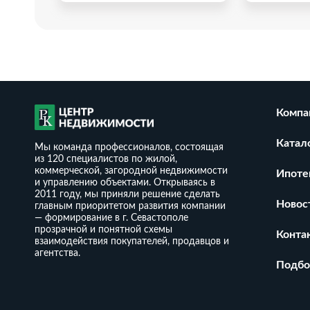
Компа
Катал
Мы команда профессионалов, состоящая
из 120 специалистов по жилой,
коммерческой, загородной недвижимости
Ипоте
и управлению объектами. Открываясь в
2011 году, мы приняли решение сделать
Новос
главным приоритетом развития компании
— формирование в г. Севастополе
прозрачной и понятной схемы
8 сот.
Дом у моря 277кв.м. на участке
Дом 265 м² н
Конта
взаимодействия покупателей, продавцов и
8 сот.
СT Pыбак-4
агентства.
₽
93 500 000
22 000 00
Подбо
₽
2
₽
2
755
/ м
337 545
/ м
2
2
265 м
2
8 сот
277 м
2