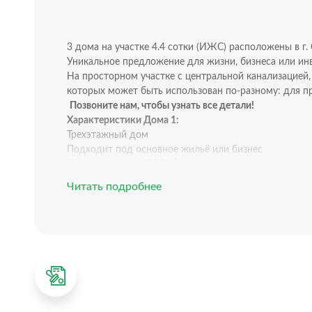
3 дома на участке 4.4 сотки (ИЖС) расположены в г.
Уникальное предложение для жизни, бизнеса или ин
На просторном участке с центральной канализацией,
которых может быть использован по-разному: для п
Позвоните нам, чтобы узнать все детали!
Характеристики Дома 1:
Трехэтажный дом
Подходит под основное жильё или бизнес
Общая площадь: 350 м²
Коммуникации заведены, выполнена разводка систе
Читать подробнее
Планировка Дома 1:
Просторная свободная планировка, два отдельных в
1-й этаж планировался под коммерцию (офис, салон, 
2–3 этаж — под жилое пространство
Панорамный вид на город и море с верхних этажей
Цоколь — под сауну или хоз. помещения
Характеристики Дома 2:
Каркасный, жилой, одноэтажный дом
Полностью жилой, подходит как для ПМЖ, так и для