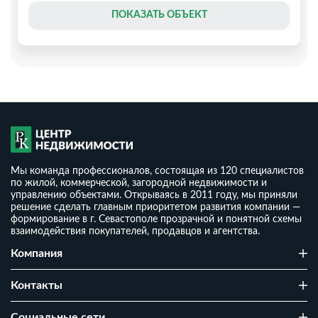
ПОКАЗАТЬ ОБЪЕКТ
Мы команда профессионалов, состоящая из 120 специалистов
по жилой, коммерческой, загородной недвижимости и
управлению объектами. Открываясь в 2011 году, мы приняли
решение сделать главным приоритетом развития компании —
формирование в г. Севастополе прозрачной и понятной схемы
взаимодействия покупателей, продавцов и агентства.
Новый дом 120 м2 нa участкe 6 cот. у моря
Компания
₽
15 000 000
₽
2
125 000
/ м
Контакты
2
1
6 сот
120 м
г Севастополь, село Полюшко, улица Сумская, д 62а
Cоциальные сети