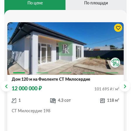
По цене
По площади
Дом 120 м на Фиоленте СТ Милосердие
₽
12 000 000
₽
2
101 695
/ м
2
1
4.3 сот
118 м
СТ Милосердие 198