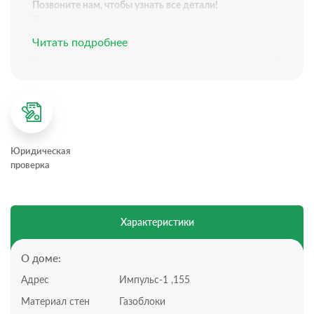
Позвоните нам, чтобы узнать все детали!
Технические характеристики:
Одноэтажный дом, 2025 года постройки
Читать подробнее
Общая площадь: 118 м²
Высота потолков: 3 метра
Остекление: Установлены металлопластиковые окна.
Входная дверь : металлическая входная дверь.
Электрика : Разводка готова к подключению.
Стены : Оштукатурены гипсовой штукатуркой в
жилых помещениях и цементно-песчаной смесью в
Юридическая
санузлах для влагостойкости.Цена указана за
проверка
наличный расчет
Система тёплых водяных полов по всему дому. В
котельной установлен и подключен электрокотел.
Вода: городская
Характеристики
Электричество: 3 фазы до 15 кВт
Канализация: септик
Отопление: электрическое.
О доме:
Планировка дома:
Адрес
Импульс-1 ,155
Всего 1 этаж
Кухня-гостиная 31 м с панорамным остеклением
Материал стен
Газоблоки