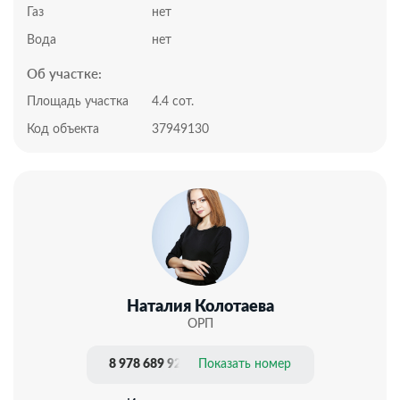
3 спальни: 14,6 м, 12,6 м, 17,5 м с гардеробной 3,8 м
Газ
нет
Совмещенный санузел 6 м
Котельная 3,4 м
Вода
нет
Террасы 10,5 м
Об участке:
Участок:
Всего 4,4 сотки, статус участка: СТ
Площадь участка
4.4 сот.
Участок ровный, правильной формы, с удобным
Код объекта
37949130
подъездом и большой придомовой территорией.
По периметру огорожен забором с автоматическими
воротами-рольставнями.
Парковочное место и садовые дорожки выложены
тротуарной плиткой. Дом построен по монолитно-
каркасной технологии, стены — газобетон 200 мм с
утеплением пенопластом 100 мм. Фундамент —
ленточный с утепленной железобетонной плитой 200
мм. Дом продается в отделке Whitе Вох, что создает
идеальную основу для реализации ваших
Наталия Колотаева
дизайнерских идей.
ОРП
Кровля — деревянная стропильная система с паро- и
гидроизоляцией, утепление минеральной ватой 150
8 978 689 92 14
Показать номер
мм, покрыта металлочерепицей.
Высокие потолки и панорамное остекление делают