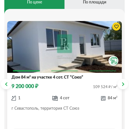
По цене
По площади
Дом 84 м² на участке 4 сот. СТ “Союз”
₽
9 200 000
₽
2
109 524
/ м
2
1
4 сот
84 м
г Севастополь, территория СТ Союз