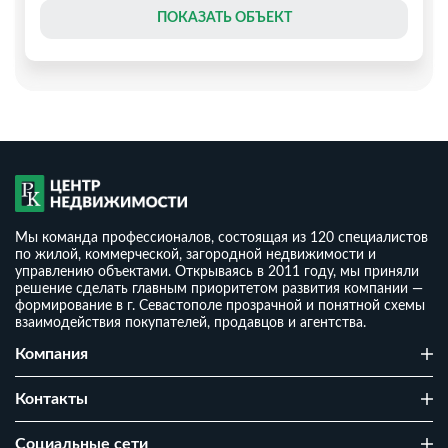
ПОКАЗАТЬ ОБЪЕКТ
Мы команда профессионалов, состоящая из 120 специалистов
по жилой, коммерческой, загородной недвижимости и
управлению объектами. Открываясь в 2011 году, мы приняли
решение сделать главным приоритетом развития компании —
формирование в г. Севастополе прозрачной и понятной схемы
взаимодействия покупателей, продавцов и агентства.
Дом 86,5 м² на 4 сотки
Компания
₽
14 990 000
₽
2
173 295
/ м
Контакты
2
2
4 сот
86.5 м
г Севастополь, территория ТСН СНТ Мечта
Cоциальные сети