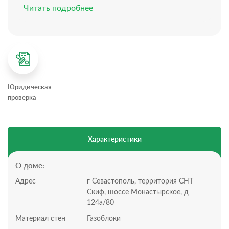
Ремонт: предчистовой
Читать подробнее
Электричество: 15 кВт
Теплые полы
Канализация: септик
Разводка электричества и сантехники
Планировка дома:
Всего 1 этаж, 3 комнаты
Кухня-гостиная, три жилых комнаты, котельная,
Юридическая
гардеробная и ванная комната.
проверка
Планировка участка:
Участок 4,15 сотки, статус участка: СТ
Территория огорожена капитальным забором из
профнастила
Характеристики
Подъезд по грунтовой дороге
Участок ровный, квадратной формы, вдоль участка
лесополоса, рядом сосновый бор
.
Заезд на участок
О доме:
оборудован откатными воротами, есть
Адрес
г Севастополь, территория СНТ
забетонированная парковочное место на 2
Скиф, шоссе Монастырское, д
автомобиля.
124а/80
В ближайшее время данный кооператив приобретёт
статус ИЖС.
Материал стен
Газоблоки
Дом в предчистовой отделке.