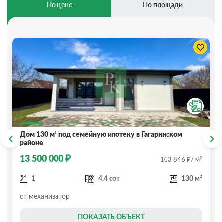
По цене
По площади
Дом 130 м² под семейную ипотеку в Гагаринском
районе
₽
13 500 000
₽
2
103 846
/ м
2
1
4.4 сот
130 м
ст механизатор
ПОКАЗАТЬ ОБЪЕКТ