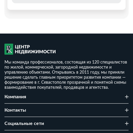
Мы команда профессионалов, состоящая из 120 специалистов
по жилой, коммерческой, загородной недвижимости и
управлению объектами. Открываясь в 2011 году, мы приняли
решение сделать главным приоритетом развития компании —
формирование в г. Севастополе прозрачной и понятной схемы
взаимодействия покупателей, продавцов и агентства.
Дом 120 м² на участке 9 соток
Компания
₽
12 500 000
₽
2
104 167
/ м
Контакты
2
2
9 сот
120 м
СНТ Муссон
Cоциальные сети