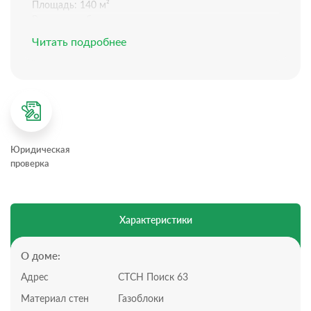
Площадь: 140 м²
Ремонт: требуется
Электричество:3 фазы, 15 кВт, выгодный
Читать подробнее
многотарифный счетчик
Вода: центральное водоснабжение от кооперативной
скважины
Отопление: электрическое (готово к использованию)
Канализация: собственный септик.
Планировка дома:
Всего 1 этаж, + высокий цокольный этаж
Юридическая
3 светлые жилые комнаты,одна из которых мастер-
проверка
спальня с собственным санузлом,
большая кухня-столовая,
второй санузел
Участок:
Характеристики
Участок 4 соток( можно приобрести на 8 сот ), статус
участка: СТ
Территория огорожена забором
О доме:
Подъезд по грунтовой дороге
Адрес
СТСН Поиск 63
Преимущества:
Простор и Комфорт: Вся площадь — на одном уровне
Материал стен
Газоблоки