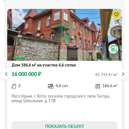
Дом 186,6 м² на участке 4,6 сотки
₽
16 000 000
₽
2
85 745
/ м
2
3
4.6 сот
186.6 м
Респ Крым, г Ялта, поселок городского типа Гаспра,
улица Школьная, д 17В
ПОКАЗАТЬ ОБЪЕКТ