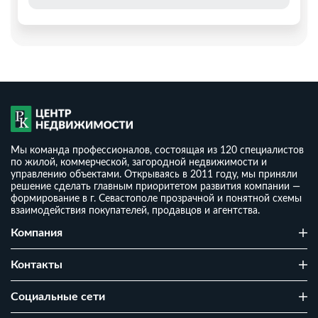
Мы команда профессионалов, состоящая из 120 специалистов
по жилой, коммерческой, загородной недвижимости и
управлению объектами. Открываясь в 2011 году, мы приняли
решение сделать главным приоритетом развития компании —
формирование в г. Севастополе прозрачной и понятной схемы
взаимодействия покупателей, продавцов и агентства.
Дом 185 м2 на участке 12 соток
Компания
₽
16 400 000
₽
2
88 314
/ м
Контакты
2
3
12 сот
185.7 м
г Севастополь, территория ТСН СТ Клубника, улица
Cоциальные сети
Богданова, д 67/66