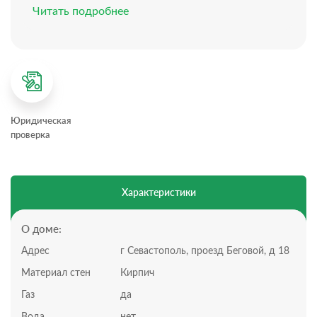
Электричество: 15 кВт Севэнерго, заключен договор,
Читать подробнее
установлен счетчик.
Водоснабжение: городское
Газ: сделан проект , установлен счетчик, труба
заведена в дом
Канализация: установлен септик на 3 кольца, глубина
4,5 м.
Подведена канализационная магистраль с
Юридическая
бесшовными импортными трубами.
проверка
Планировка дома:
Всего 2 этажа, 5 комнат
На первом этаже расположен холл, гостевой санузел
и душевая, кухня столовая и гостиная.
Характеристики
Второй этаж: свободная планировка: мастер
спальня, две комнаты под спальни или кабинет,
гардеробная, ванная комната.
О доме:
Планировка участка:
Адрес
г Севастополь, проезд Беговой, д 18
Участок 5 соток, статус участка: ИЖС
Территория огорожена
Материал стен
Кирпич
Подъезд асфальтированный
Газ
да
Дом расположен на участке, который примыкает к
лесополосе. Перед домом 5 метров придомовой
Вода
нет