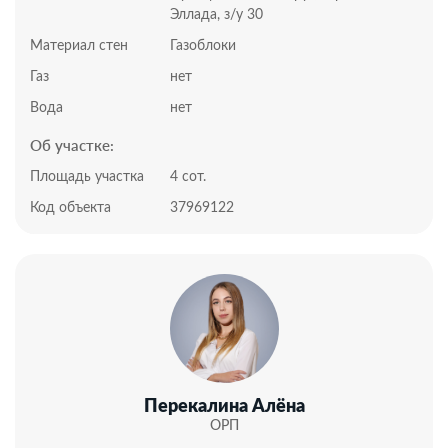
Подъезд по грунтовой дороге
Эллада, з/у 30
Участок ровный, правильной формы, огорожен
металлическим забором, с откатными воротами и
Материал стен
Газоблоки
входной дверью. На участке организовано
Газ
нет
парковочное место для автомобиля, пешеходные
дорожки и достаточно места для высаживания
Вода
нет
растений деревьев.
Об участке:
К продаже предлагается дом в предчистовой
Площадь участка
4 сот.
отделке, с разведенной электрикой и заведенными
Код объекта
37969122
коммуникациями. Дом построен из газоблоков,
качественно, с соблюдением всех технических
характеристик. Крыша из мягкой кровли. Дом очень
светлый, просторный, функциональный. Установлены
панорамные окна.
Из каждой комнаты предусмотрен выход на
придомовую территорию. Отдельный вход в
техническое помещение, где установлен
электрокотел и выведены коммуникации.
Позвоните нам, чтобы назначить просмотр!
Перекалина Алёна
Инфраструктура:
ОРП
Отличное расположение участка обусловлено пешей