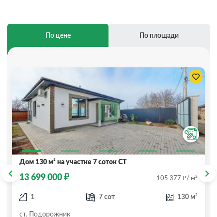
По цене
По площади
Дoм 130 м² нa учacтке 7 cоток СТ
₽
13 699 000
₽
2
105 377
/ м
2
1
7 сот
130 м
ст. Подорожник