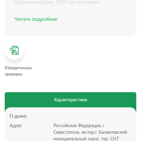
Одноэтажный дом, 2025 года постройки
Площадь: 146.4 м²
Ремонт: требуется
Читать подробнее
Электричество: 15 кВт от Севэнерго
Вода: городская
Отопление: электрический котел, система
Канализация: септик
Система “теплый пол”
Планировка дома:
Всего 1 этаж, 4 комнаты
Юридическая
Кухня гостиная 36 м², с выходом на крытую террасу
проверка
21.8 м²
Три раздельных спальни с выходом на придомовую
территорию 15,5 м²; 15,5 м²
,
14,8 м²
Холл 18 м²
Характеристики
Ванная комната 6.7 м²
Душевая комната 2,47 м²
Котельная 4,55 м²
О доме:
Участок:
Адрес
Российская Федерация, г
Участок 4 сотки, статус участка: СТ
Севастополь, вн.тер.г. Балаклавский
Территория огорожена
муниципальный округ, тер. СНТ