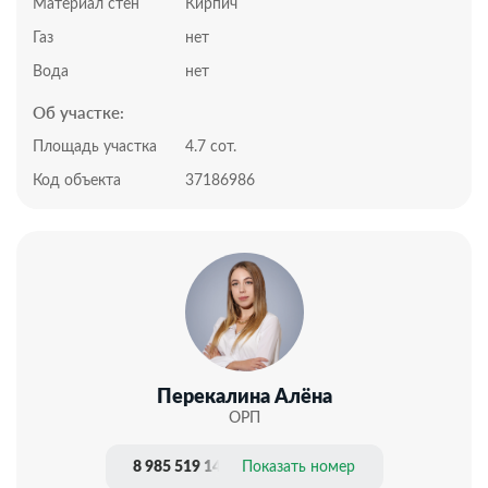
Позвоните нам, чтобы назначить просмотр!
Материал стен
Кирпич
Инфраструктура:
Газ
нет
Объект расположен в непосредственной близости от
Т-образного перекрестка с развитой
Вода
нет
инфраструктурой. Море в 5 минутах от дома.
Об участке:
Недалеко расположены продуктовый мини маркет,
пункт выдачи Wildberries, кафе, остановка
Площадь участка
4.7 сот.
общественного транспорта, овощной магазин,
Код объекта
37186986
оборудованный спуск к морю с прекрасным пляжем.
Подходит для наличного расчета и под ипотеку.
Документы РФ. Проверены юристами и готовы к
сделке.
Профессиональное сопровождение до получения
права собственности.
Добавьте предложение в закладки, чтобы не
потерять!
Перекалина Алёна
ОРП
8 985 519 14 50
Показать номер