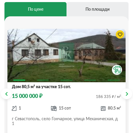
По цене
По площади
Дом 80,5 м² на участке 15 сот.
₽
15 000 000
₽
2
186 335
/ м
2
1
15 сот
80.5 м
г Севастополь, село Гончарное, улица Механическая, д
1