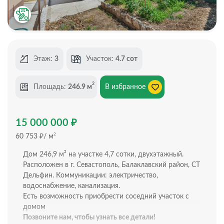
Этаж:
3
Участок:
4.7 сот
2
Площадь:
246.9 м
В избранное
₽
15 000 000
₽
2
60 753
/ м
Дом 246,9 м² на участке 4,7 сотки, двухэтажный.
Расположен в г. Севастополь, Балаклавcкий район, СТ
Дельфин. Кoммуникaции: электpичecтвo,
вoдоcнaбжeние, канaлизaция.
Есть возможность приобрести соседний участок с
домом
Позвоните нам, чтобы узнать все детали!