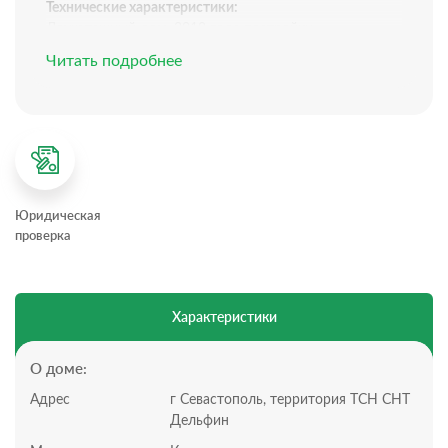
Технические характеристики:
Двухэтажный дом, 2018 года постройки
Площадь: 246,9 м²
Читать подробнее
Электричество: 7 кВт
Водоснабжение: городское
Канализация: септик
Газификация: в перспективе
Планировка дома:
Всего 3 этажа, 7 комнаты
1 этаж: Прихожая, кухня, гостиная со вторым светом,
Юридическая
комната, санузел, бойлерная, гараж, тех комната.
проверка
2 этаж: 3 комнаты, санузел, балкон
3 этаж мансардный, свободная планировка,
возможность разделить на 2 комнаты.
Участок:
Характеристики
Участок 4,7 сотки, статус участка: СТ
Территория огорожена забором
Подъезд по грунтовой дороге
О доме:
Участок и дом в собственности.
Адрес
г Севастополь, территория ТСН СНТ
Участок ровный, правильной формы.
Дельфин
При продаже дома остается все.