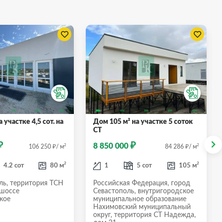
 участке 4,5 сот. на
Дом 105 м² на участке 5 соток
СТ
₽
₽
8 850 000
₽
2
₽
2
106 250
/ м
84 286
/ м
2
2
4.2 сот
80 м
1
5 сот
105 м
ль, территория ТСН
Российская Федерация, город
 шоссе
Севастополь, внутригородское
кое
муниципальное образование
Нахимовский муниципальный
округ, территория СТ Надежда,