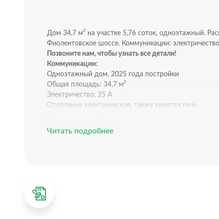
Дом 34,7 м² на участке 5,76 соток, одноэтажный. Рас
Фиолентовское шоссе. Коммуникации: электричество, 
Позвоните нам, чтобы узнать все детали!
Коммуникации:
Одноэтажный дом, 2025 года постройки
Общая площадь: 34,7 м²
Электричество: 25 А
Отопление электрическое, также имеется печь
Водопровод: собственная скважина
Газ: на границе участка
Читать подробнее
Планировка дома:
Всего 1 этаж, 2 комнаты
Совмещенный санузел (туалет, душевая кабина)
Кухонная зона
Участок:
Всего 5,76 соток, статус участка: СТ
Участок правильной прямоугольной формы
Территория огорожена забором.
Есть все необходимое для жилья (дом, баня, гараж, б