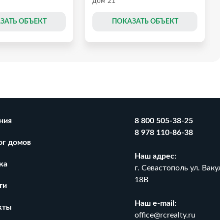
дом 21
ЗАТЬ ОБЪЕКТ
ПОКАЗАТЬ ОБЪЕКТ
ния
8 800 505-38-25
8 978 110-86-38
ог домов
Наш адрес:
ка
г. Севастополь ул. Ваку
18В
ти
Наш e-mail:
на участке 4 сотки
Дом от застройщика 120 м² в
кты
Гагаринском районе
office@rcrealty.ru
₽
2