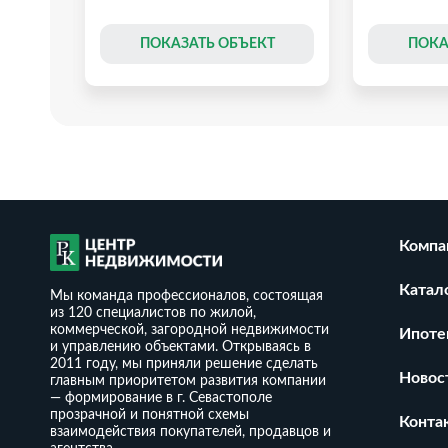
Т
ПОКАЗАТЬ ОБЪЕКТ
ПОКА
Компа
Катал
Мы команда профессионалов, состоящая
из 120 специалистов по жилой,
коммерческой, загородной недвижимости
Ипоте
и управлению объектами. Открываясь в
2011 году, мы приняли решение сделать
Новос
главным приоритетом развития компании
— формирование в г. Севастополе
прозрачной и понятной схемы
сотки
Дом 120 м2 с панорамными
Дом 120 м² 
Конта
взаимодействия покупателей, продавцов и
видами на Фиоленте