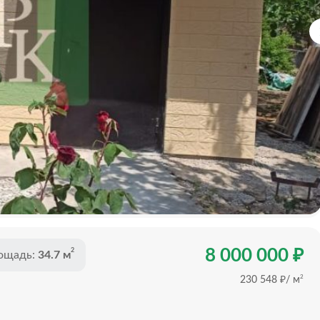
₽
8 000 000
2
ощадь:
34.7 м
₽
2
230 548
/ м