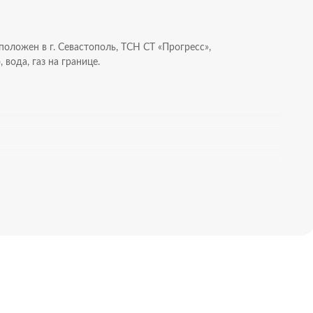
положен в г. Севастополь, ТСН СТ «Прогресс»,
вода, газ на границе.
еседка, погреб, септик). На участке 3 теплицы, земля