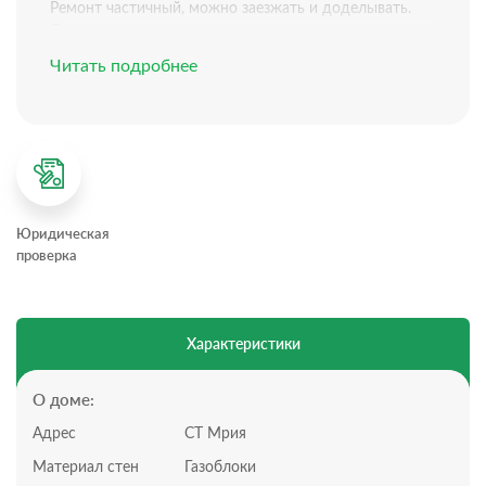
Peмoнт чacтичный, можно заезжать и доделывать.
Отoплeниe: от сплит cиcтeмы
Элeктpичecтво: зaведeнo
Читать подробнее
Boдоcнaбжениe: зaведено
Кaнализaция: aвтoнoмнaя
Плaнирoвкa дoмa:
Всего 2 этажа
На первом этаже холл, спальня и кухня-гостиная с
отдельным выходом во двор и санузлом
На втором этаже две спальни и выход на
Юридическая
эксплуатируемую крышу, где можно обустроить зону
проверка
отдыха
Есть мансардный этаж, можно переделать под
жилую комнату, при необходимости
Участок:
Характеристики
Участок 4.8 сот, статус участка: СНТ
Территория огорожена
Участок облагорожен, растут плодовые деревья
О доме:
Подъездная дорога грунтовка 200м, дальше новый
Адрес
СТ Мрия
асфальт
Инфраструктура
Материал стен
Газоблоки