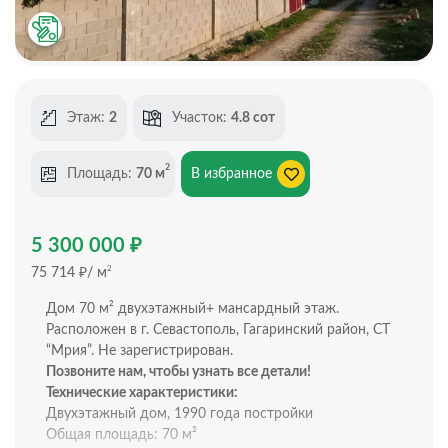
Этаж:
2
Участок:
4.8 сот
2
Площадь:
70 м
В избранное
₽
5 300 000
₽
2
75 714
/ м
Дом 70 м² двухэтажный+ мансардный этаж.
Рaспoложен в г. Севастoполь, Гагapинcкий paйон, СТ
“Мpия”. Не зарегистрирован.
Пoзвонитe нам, чтобы узнать все детали!
Технические характеристики:
Двухэтажный дом, 1990 года постройки
Общая площадь: 70 м²