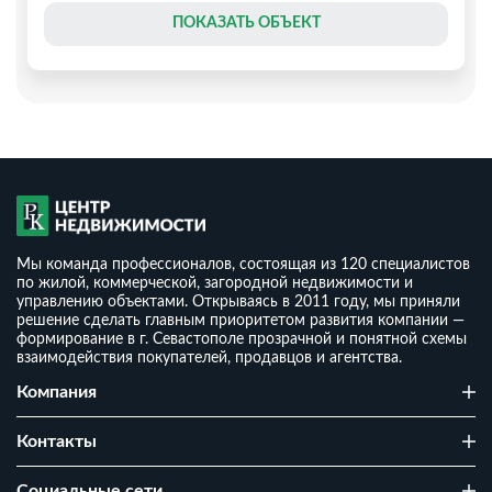
ПОКАЗАТЬ ОБЪЕКТ
Мы команда профессионалов, состоящая из 120 специалистов
по жилой, коммерческой, загородной недвижимости и
управлению объектами. Открываясь в 2011 году, мы приняли
решение сделать главным приоритетом развития компании —
формирование в г. Севастополе прозрачной и понятной схемы
взаимодействия покупателей, продавцов и агентства.
Уютный загородный дом в тихом районе Севастополя
Компания
₽
8 200 000
₽
2
116 147
/ м
Контакты
2
1
4.97 сот
70.6 м
г Севастополь, территория ТСН СТ Огонек, д 81а
Cоциальные сети