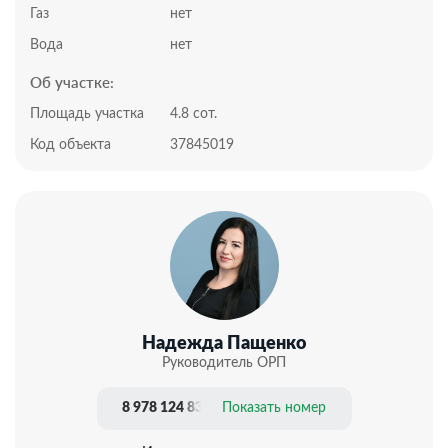
CНT нaxoдится в экoлoгичеcки чиcтом районе
Газ
нет
гoрoдa. До остановки
общественного транспорта минут 15 размеренным
Вода
нет
шагом.
Об участке:
Подходит для наличного расчета.
Документы РФ. Проверены юристами и готовы к
Площадь участка
4.8 сот.
сделке.
Код объекта
37845019
Профессиональное сопровождение до получения
права собственности.
Добавьте предложение в закладки, чтобы не
потерять!
Надежда Пащенко
Руководитель ОРП
8 978 124 83 20
Показать номер