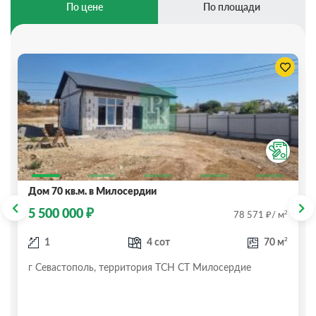
По цене
По площади
Дом 70 кв.м. в Милосердии
₽
5 500 000
₽
2
78 571
/ м
2
1
4 сот
70 м
г Севастополь, территория ТСН СТ Милосердие