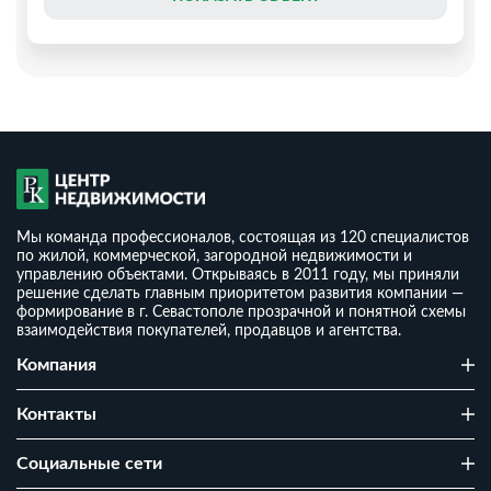
Мы команда профессионалов, состоящая из 120 специалистов
по жилой, коммерческой, загородной недвижимости и
управлению объектами. Открываясь в 2011 году, мы приняли
решение сделать главным приоритетом развития компании —
формирование в г. Севастополе прозрачной и понятной схемы
взаимодействия покупателей, продавцов и агентства.
Дом 58 м² на участке 8 сот ИЖС
Компания
₽
7 800 000
₽
2
134 483
/ м
Контакты
2
1
8 сот
58 м
Российская Федерация, г Севастополь, вн.тер.г.
Cоциальные сети
Нахимовский муниципальный округ, ул Тарутинская, д.
13