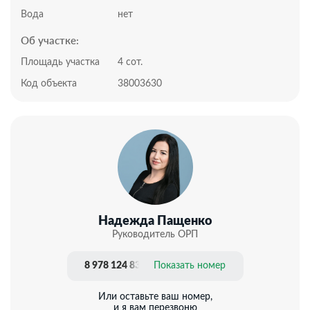
шаговой доступности от моря и пляжей на
Вода
нет
расстоянии 1 км. До ближайшей остановки
Об участке:
общественного транспорта – 600 м.
Подходит для наличного расчета и под ипотеку.
Площадь участка
4 сот.
Документы проверены юристами и готовы к сделке.
Код объекта
38003630
Профессиональное сопровождение до получения
права собственности.
Добавьте предложение в закладки, чтобы не
потерять!
Надежда Пащенко
Руководитель ОРП
8 978 124 83 20
Показать номер
Или оставьте ваш номер,
и я вам перезвоню