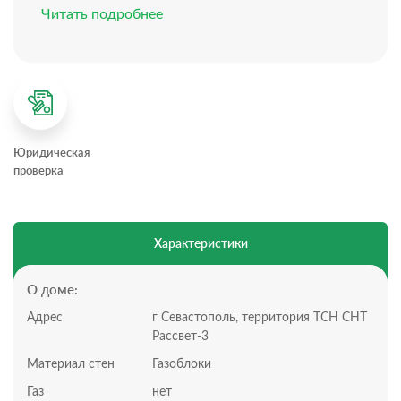
Высота потолка: 2,8 м
Читать подробнее
Отопление: электрическое
Электричество: 15 кВт, 3 фазы
Водоснабжение: собственная скважина
Канализация: септик
Интернет: проведен
Забор по всему периметру
Откатные ворота
Юридическая
Планировка дома:
проверка
3 комнаты
Большая кухня гостиная с выходом на террасу
Участок:
Всего 4,14 сотки, статус участка: СНТ
Характеристики
Дом построен из газобетона и утеплен. Потолки
также утеплены и обшиты гипсокартоном.
Фундамент – монолитная плита; выполнены ж/б
О доме:
колонны и армопояс;
Адрес
г Севастополь, территория ТСН СНТ
крыша – металлочерепица (0,5 мм.).
Рассвет-3
Дом с ремонтом.
Позвоните нам, чтобы назначить просмотр!
Материал стен
Газоблоки
Инфраструктура:
Газ
нет
Дом находится в непосредственной близости и