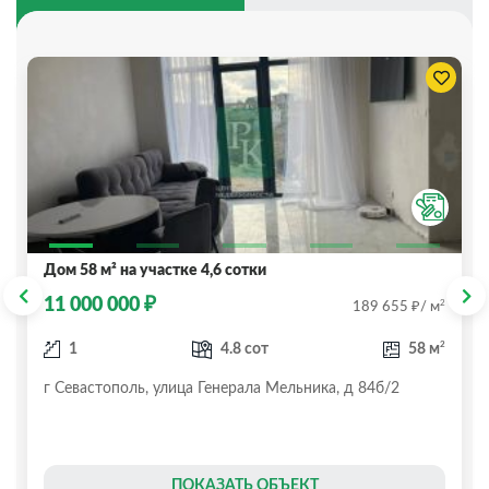
Дом 58 м² на участке 4,6 сотки
₽
11 000 000
₽
2
189 655
/ м
2
1
4.8 сот
58 м
г Севастополь, улица Генерала Мельника, д 84б/2
ПОКАЗАТЬ ОБЪЕКТ