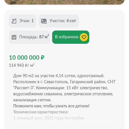
Этаж:
1
Участок:
4 сот
2
Площадь:
87 м
В избранное
₽
10 000 000
₽
2
114 943
/ м
Дом 90 м2 на участке 4,14 сотки, одноэтажный.
Расположен в г. Севастополь, Гагаринский район, СНТ
“Рассвет-3”. Коммуникации: 15 кВт электричество,
водоснабжение скважина, электрическое отопление,
канализация септик.
Позвоните нам, чтобы узнать все детали!
Технические характеристики:
1 этажный дом, 2021 года постройки
Площадь: 90 м2