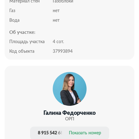
Т-образной транспортной развязке, вы с легкостью и
Материал стен
Газоблоки
без труда доберетесь в любой район города.
Газ
нет
Подходит для наличного расчета, под ипотеку.
Документы РФ. Проверены юристами и готовы к
Вода
нет
сделке.
Об участке:
Профессиональное сопровождение до получения
права собственности.
Площадь участка
4 сот.
Добавьте предложение в закладки, чтобы не
Код объекта
37993894
потерять!
Галина Федорченко
ОРП
8 915 542 68 21
Показать номер