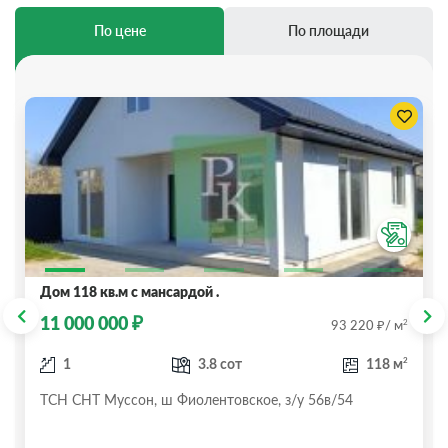
По цене
По площади
Дом 118 кв.м с мансардой .
₽
11 000 000
₽
2
93 220
/ м
2
1
3.8 сот
118 м
ТСН СНТ Муссон, ш Фиолентовское, з/у 56в/54