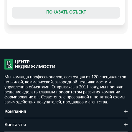
ПОКАЗАТЬ ОБЪЕКТ
Мы команда профессионалов, состоящая из 120 специалистов
по жилой, коммерческой, загородной недвижимости и
управлению объектами. Открываясь в 2011 году, мы приняли
решение сделать главным приоритетом развития компании —
формирование в г. Севастополе прозрачной и понятной схемы
взаимодействия покупателей, продавцов и агентства.
Дом 117 м² на участке 5 соток ИЖС
Компания
₽
10 000 000
₽
2
85 470
/ м
Контакты
2
2
5 сот
117 м