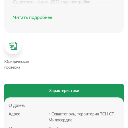
Одноэтажный дом, 2021 года постройки
Площадь: 90 м²
Высота потолка: 3,2 м
Читать подробнее
Ремонт: предчистовая
Отопление: тёплый пол
Электричество: 15 кВт
Водоснабжение: скважина в кооперативе
Планировка дома:
Всего 1 этаж, 2 комнаты: кухня-гостиная, спальня ,
гостевая спальня, котельная и гардеробная. , ванная
Юридическая
комната .
проверка
Планировка участка:
Участок 4 сотки, статус участка СТ
Подъезд грунтовая дорога.
Позвоните нам, чтобы назначить просмотр!
Характеристики
Инфраструктура:
Дом находится в развитом районе города, рядом с
остановкой общественного транспорта (маршруты
О доме:
№3,79,24,35,). В 15-ти минутах езды расположены
Адрес
г Севастополь, территория ТСН СТ
школы, детские сады, музыкальная школа и другие
Милосердие
детские образовательные центры. Благодаря удобной