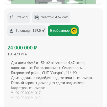
Этаж:
1
Участок:
4.67 сот
2
Площадь:
159.5 м
В избранное
₽
24 000 000
₽
2
150 470
/ м
Два дома 46м2 и 159 м2 на участке 4,67 сотки,
одноэтажные. Расположены в г. Севастополь,
Гагаринский район, СНТ “Сатурн” , 11/190.
Дома идеально подойдут под гостиничные номера.
Готовый вариант домов для сдачи под номера.
Кадастровые номера:
91:02:004002:1017
91:02:004002:1018
Позвоните нам, чтобы узнать все детали!