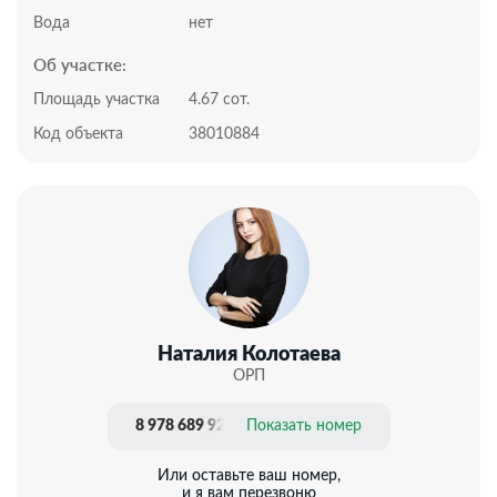
Инфраструктура:
Вода
нет
Дома недалеко от остановки, в 3 минутах. В шаговой
Об участке:
доступности продуктовые магазины.
Документы РФ. Проверены юристами и готовы к
Площадь участка
4.67 сот.
сделке.
Код объекта
38010884
Профессиональное сопровождение до получения
права собственности.
Добавьте предложение в закладки, чтобы не
потерять!
Наталия Колотаева
ОРП
8 978 689 92 14
Показать номер
Или оставьте ваш номер,
и я вам перезвоню