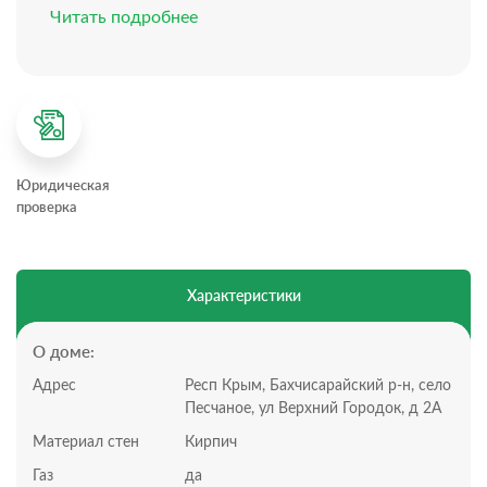
Коммуникации:
Читать подробнее
Электричество: заведено в дом
Вода: заведена в дом
Газ: заведен в дом
Инфраструктура:
Участок находится в с. Песчаное. Вся необходимая
для жизни инфраструктура рядом: продуктовые
магазины, рынки, школа, аптеки, поликлиника,
Юридическая
стоматология, почта, детский сад. До моря с
проверка
песчаными пляжами 5 минут на автомобиле.
Документы РФ. Проверены юристами и готовы к
сделке.
Профессиональное сопровождение до получения
Характеристики
права собственности.
Добавьте предложение в закладки, чтобы не
потерять!
О доме:
Адрес
Респ Крым, Бахчисарайский р-н, село
Песчаное, ул Верхний Городок, д 2А
Материал стен
Кирпич
Газ
да