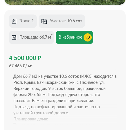
Этаж:
1
Участок:
10.6 сот
2
Площадь:
66.7 м
В избранное
₽
4 500 000
₽
2
67 466
/ м
Дом 66.7 м2 на участке 10.6 соток (ИЖС) находится в
Респ. Крым, Бахчисарайский р-н, с Песчаное, ул.
Верхний Городок. Участок большой, правильной
формы 20 х 55 м. Подъезд с двух сторон, что
позволит Вам его разделить при желании.
Подъезд по асфальтированной и частично по
укатанной грунтовой дороге.
Планировка дома:
Три комнаты, кухня, совмещенный санузел.