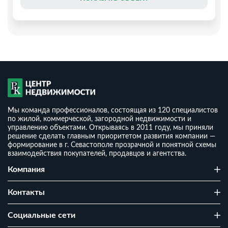
Мы команда профессионалов, состоящая из 120 специалистов
по жилой, коммерческой, загородной недвижимости и
управлению объектами. Открываясь в 2011 году, мы приняли
решение сделать главным приоритетом развития компании —
формирование в г. Севастополе прозрачной и понятной схемы
взаимодействия покупателей, продавцов и агентства.
Дом 51 м² на участке 6,34 сотки
Компания
₽
4 300 000
₽
2
84 314
/ м
Контакты
2
1
6.34 сот
51 м
г Севастополь, улица Облепиховая, зд 62
Cоциальные сети