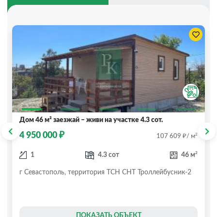
Дом 46 м² заезжай – живи на участке 4.3 сот.
₽
4 950 000
₽
2
107 609
/ м
2
1
4.3 сот
46 м
г Севастополь, территория ТСН СНТ Троллейбусник-2
ПОКАЗАТЬ ОБЪЕКТ