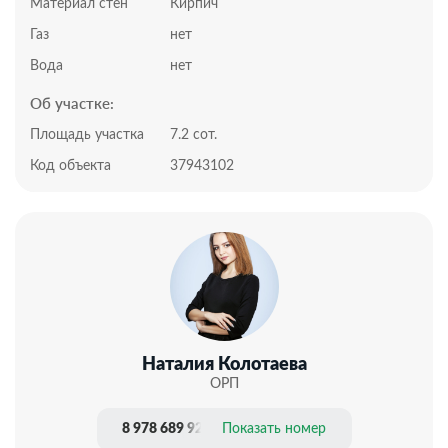
Документы РФ. Проверены юристами и готовы к
Материал стен
Кирпич
сделке.
Газ
нет
Подходит для наличного расчета и под ипотеку.
Профессиональное сопровождение до получения
Вода
нет
права собственности.
Об участке:
Добавьте предложение в закладки, чтобы не
потерять!
Площадь участка
7.2 сот.
Код объекта
37943102
Наталия Колотаева
ОРП
8 978 689 92 14
Показать номер