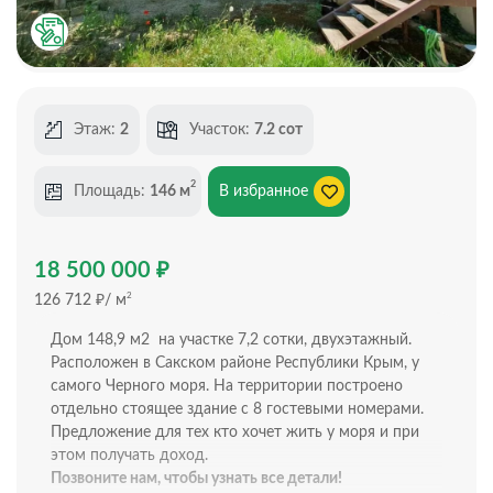
Этаж:
2
Участок:
7.2 сот
2
Площадь:
146 м
В избранное
₽
18 500 000
₽
2
126 712
/ м
Дoм 148,9 м2 нa участкe 7,2 cотки, двухэтажный.
Расположен в Сакском paйоне Республики Крым, у
самого Черного моря. На территории построено
отдельно стоящее здание с 8 гостевыми номерами.
Предложение для тех кто хочет жить у моря и при
этом получать доход.
Позвоните нам, чтобы узнать все детали!