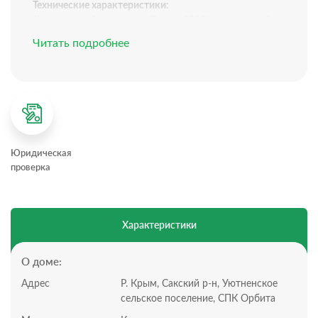
Технические характеристики:
Двухэтажный просторный дом, 2018 года постройки
Дом построен из камня
Читать подробнее
Свeт: 15 кВт
Вода: городская, а также есть своя скважина,
Канализация: автономная
Газ: в перспективе.
Планировка гостиницы:
4 комнаты,
отдельная кухня
Юридическая
8 гостевых номеров.
проверка
В каждом номере санузел, кондиционер и есть
возможность разместить кухонную зону.
Участок:
Всего 7.2 сотки, статус участка: СТ
Характеристики
Удобные подъездные пути
Позвоните нам, чтобы назначить просмотр!
Инфраструктура:
О доме:
До моря 10 минут прогулочным шагом. Рядом, в
Адрес
Р. Крым, Сакский р-н, Уютненское
пешей доступности находится вся необходимая
сельское поселение, СПК Орбита
инфраструктура.