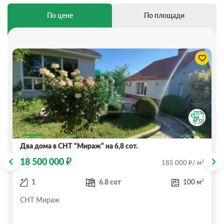
По цене
По площади
Два дома в СНТ “Мираж” на 6,8 сот.
₽
18 500 000
₽
2
185 000
/ м
2
1
6.8 сот
100 м
СНТ Мираж