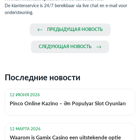
De klantenservice is 24/7 bereikbaar via live chat en e-mail voor
ondersteuning.
ПРЕДЫДУЩАЯ НОВОСТЬ
СЛЕДУЮЩАЯ НОВОСТЬ
Последние новости
12 ИЮНЯ 2026
Pinco Online Kazino – Ən Populyar Slot Oyunları
12 МАРТА 2026
Waarom is Gamix Casino een uitstekende optie