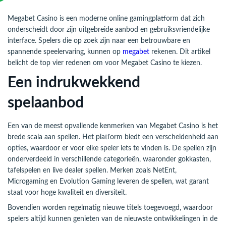
Megabet Casino is een moderne online gamingplatform dat zich
onderscheidt door zijn uitgebreide aanbod en gebruiksvriendelijke
interface. Spelers die op zoek zijn naar een betrouwbare en
spannende speelervaring, kunnen op
megabet
rekenen. Dit artikel
belicht de top vier redenen om voor Megabet Casino te kiezen.
Een indrukwekkend
spelaanbod
Een van de meest opvallende kenmerken van Megabet Casino is het
brede scala aan spellen. Het platform biedt een verscheidenheid aan
opties, waardoor er voor elke speler iets te vinden is. De spellen zijn
onderverdeeld in verschillende categorieën, waaronder gokkasten,
tafelspelen en live dealer spellen. Merken zoals NetEnt,
Microgaming en Evolution Gaming leveren de spellen, wat garant
staat voor hoge kwaliteit en diversiteit.
Bovendien worden regelmatig nieuwe titels toegevoegd, waardoor
spelers altijd kunnen genieten van de nieuwste ontwikkelingen in de