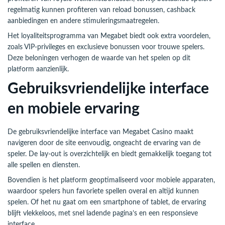
regelmatig kunnen profiteren van reload bonussen, cashback
aanbiedingen en andere stimuleringsmaatregelen.
Het loyaliteitsprogramma van Megabet biedt ook extra voordelen,
zoals VIP-privileges en exclusieve bonussen voor trouwe spelers.
Deze beloningen verhogen de waarde van het spelen op dit
platform aanzienlijk.
Gebruiksvriendelijke interface
en mobiele ervaring
De gebruiksvriendelijke interface van Megabet Casino maakt
navigeren door de site eenvoudig, ongeacht de ervaring van de
speler. De lay-out is overzichtelijk en biedt gemakkelijk toegang tot
alle spellen en diensten.
Bovendien is het platform geoptimaliseerd voor mobiele apparaten,
waardoor spelers hun favoriete spellen overal en altijd kunnen
spelen. Of het nu gaat om een smartphone of tablet, de ervaring
blijft vlekkeloos, met snel ladende pagina’s en een responsieve
interface.