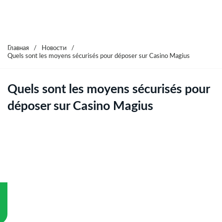
Главная
/
Новости
/
Quels sont les moyens sécurisés pour déposer sur Casino Magius
Quels sont les moyens sécurisés pour
déposer sur Casino Magius