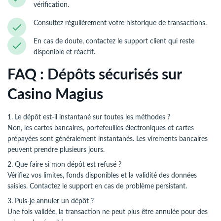
vérification.
Consultez régulièrement votre historique de transactions.
En cas de doute, contactez le support client qui reste
disponible et réactif.
FAQ : Dépôts sécurisés sur
Casino Magius
1. Le dépôt est-il instantané sur toutes les méthodes ?
Non, les cartes bancaires, portefeuilles électroniques et cartes
prépayées sont généralement instantanés. Les virements bancaires
peuvent prendre plusieurs jours.
2. Que faire si mon dépôt est refusé ?
Vérifiez vos limites, fonds disponibles et la validité des données
saisies. Contactez le support en cas de problème persistant.
3. Puis-je annuler un dépôt ?
Une fois validée, la transaction ne peut plus être annulée pour des