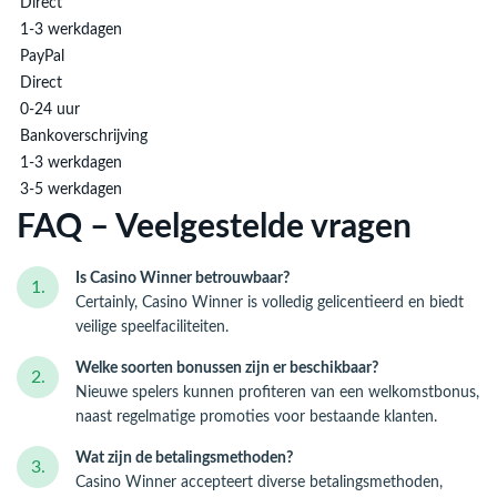
Direct
1-3 werkdagen
PayPal
Direct
0-24 uur
Bankoverschrijving
1-3 werkdagen
3-5 werkdagen
FAQ – Veelgestelde vragen
Is Casino Winner betrouwbaar?
Certainly, Casino Winner is volledig gelicentieerd en biedt
veilige speelfaciliteiten.
Welke soorten bonussen zijn er beschikbaar?
Nieuwe spelers kunnen profiteren van een welkomstbonus,
naast regelmatige promoties voor bestaande klanten.
Wat zijn de betalingsmethoden?
Casino Winner accepteert diverse betalingsmethoden,