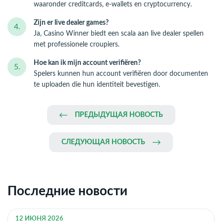
waaronder creditcards, e-wallets en cryptocurrency.
Zijn er live dealer games?
Ja, Casino Winner biedt een scala aan live dealer spellen
met professionele croupiers.
Hoe kan ik mijn account verifiëren?
Spelers kunnen hun account verifiëren door documenten
te uploaden die hun identiteit bevestigen.
ПРЕДЫДУЩАЯ НОВОСТЬ
СЛЕДУЮЩАЯ НОВОСТЬ
Последние новости
12 ИЮНЯ 2026