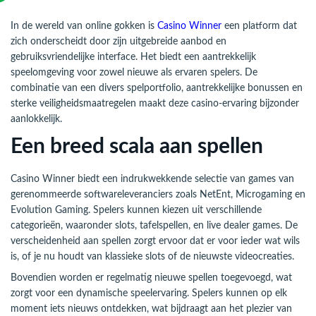
In de wereld van online gokken is
Casino Winner
een platform dat
zich onderscheidt door zijn uitgebreide aanbod en
gebruiksvriendelijke interface. Het biedt een aantrekkelijk
speelomgeving voor zowel nieuwe als ervaren spelers. De
combinatie van een divers spelportfolio, aantrekkelijke bonussen en
sterke veiligheidsmaatregelen maakt deze casino-ervaring bijzonder
aanlokkelijk.
Een breed scala aan spellen
Casino Winner biedt een indrukwekkende selectie van games van
gerenommeerde softwareleveranciers zoals NetEnt, Microgaming en
Evolution Gaming. Spelers kunnen kiezen uit verschillende
categorieën, waaronder slots, tafelspellen, en live dealer games. De
verscheidenheid aan spellen zorgt ervoor dat er voor ieder wat wils
is, of je nu houdt van klassieke slots of de nieuwste videocreaties.
Bovendien worden er regelmatig nieuwe spellen toegevoegd, wat
zorgt voor een dynamische speelervaring. Spelers kunnen op elk
moment iets nieuws ontdekken, wat bijdraagt aan het plezier van