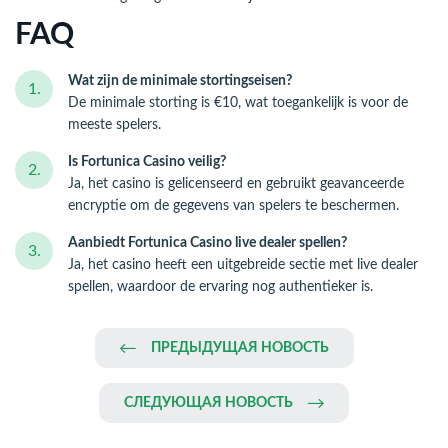
FAQ
Wat zijn de minimale stortingseisen?
De minimale storting is €10, wat toegankelijk is voor de
meeste spelers.
Is Fortunica Casino veilig?
Ja, het casino is gelicenseerd en gebruikt geavanceerde
encryptie om de gegevens van spelers te beschermen.
Aanbiedt Fortunica Casino live dealer spellen?
Ja, het casino heeft een uitgebreide sectie met live dealer
spellen, waardoor de ervaring nog authentieker is.
ПРЕДЫДУЩАЯ НОВОСТЬ
СЛЕДУЮЩАЯ НОВОСТЬ