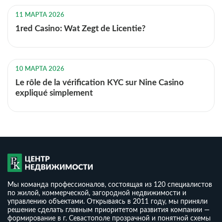
11 МАРТА 2026
1red Casino: Wat Zegt de Licentie?
10 МАРТА 2026
Le rôle de la vérification KYC sur Nine Casino
expliqué simplement
Мы команда профессионалов, состоящая из 120 специалистов
по жилой, коммерческой, загородной недвижимости и
управлению объектами. Открываясь в 2011 году, мы приняли
решение сделать главным приоритетом развития компании —
формирование в г. Севастополе прозрачной и понятной схемы