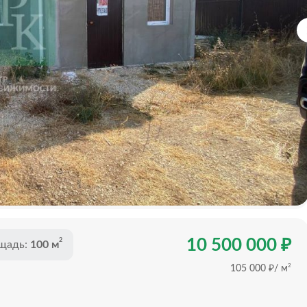
₽
10 500 000
2
щадь:
100 м
₽
2
105 000
/ м