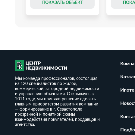
Т
ПОКАЗАТЬ ОБЪЕКТ
ПОКА
Компа
Катал
Мы команда профессионалов, состоящая
из 120 специалистов по жилой,
коммерческой, загородной недвижимости
Ипоте
и управлению объектами. Открываясь в
2011 году, мы приняли решение сделать
Новос
главным приоритетом развития компании
— формирование в г. Севастополе
прозрачной и понятной схемы
 сот.
Дом 100 м² на участке 6,5 сот
Дом 100 м2 
Конта
взаимодействия покупателей, продавцов и
Сапун Гора
ТСН Чайка-
агентства.
₽
12 500 000
9 600 000
Подбо
₽
2
₽
2
000
/ м
125 000
/ м