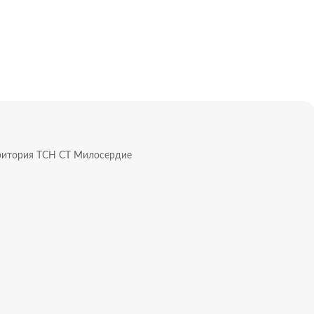
 соотношением сторон 15*25м.
ляжа: Яшмовый, Грот Дианы и в 3 минутах на авто пляж
говой доступности (5 минут).
ке.
ва собственности.
!
рритория ТСН СТ Милосердие