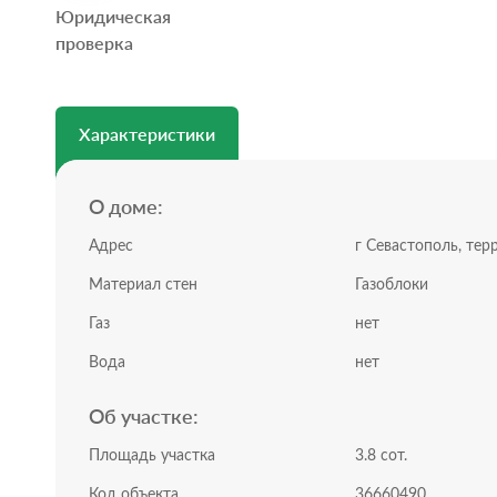
Юридическая
Земельный участок ровный, прямоугольной формы с
проверка
Позвоните нам, чтобы назначить просмотр!
Инфраструктура:
Вблизи дома располагаются три самых живописных п
Баунти.
Характеристики
Остановка общественного транспорта, магазины в ша
Подходит для наличного расчета и под ипотеку.
Документы РФ. Проверены юристами и готовы к сдел
О доме:
Профессиональное сопровождение до получения пра
Добавьте предложение в закладки, чтобы не потерять
Адрес
г Севастополь, те
Материал стен
Газоблоки
Газ
нет
Вода
нет
Об участке:
Площадь участка
3.8 сот.
Код объекта
36660490