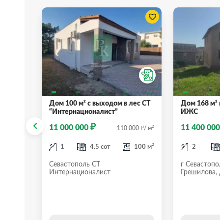
т.
Дом 100 м² с выходом в лес СТ
Дом 168 м² 
“Интернационалист”
ИЖС
₽
11 000 000
11 400 00
₽
2
₽
2
556
/ м
110 000
/ м
2
2
90 м
1
4.5 сот
100 м
2
бата
Севастополь СТ
г Севастопо
Интернационалист
Грешилова, 