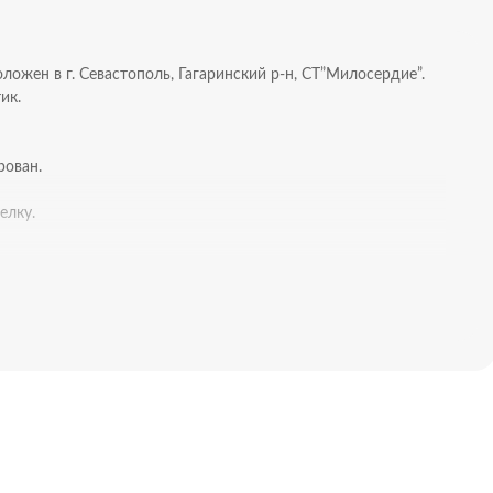
ложен в г. Севастополь, Гагаринский р-н, СТ”Милосердие”.
ик.
рован.
елку.
Можно сделать четыре спальни и кухню 16м2.
йчивости из газоблоков, фундамент рассчитан на 2 этажа.