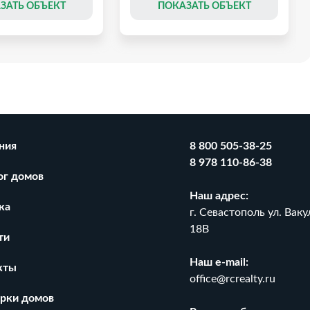
ЗАТЬ ОБЪЕКТ
ПОКАЗАТЬ ОБЪЕКТ
ния
8 800 505-38-25
8 978 110-86-38
ог домов
Наш адрес:
ка
г. Севастополь ул. Ваку
18В
ти
Наш e-mail:
на участке 4 сот.
Новый дом 104 м.кв с видом на
кты
1
горы.
office@rcrealty.ru
₽
₽
14 800 000
рки домов
₽
2
₽
2
96 000
/ м
142 308
/ м