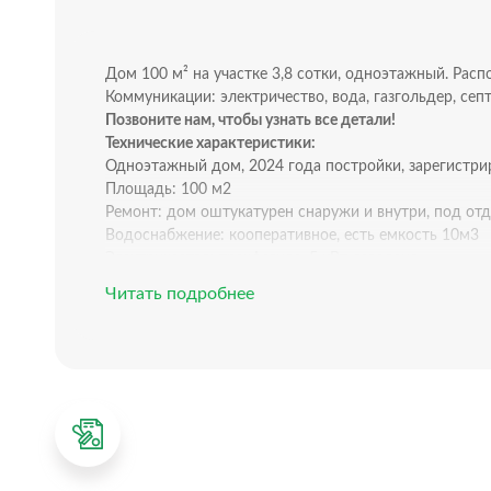
Дом 100 м² на участке 3,8 сотки, одноэтажный. Распо
Коммуникации: электричество, вода, газгольдер, септ
Позвоните нам, чтобы узнать все детали!
Texничecкиe характеристики:
Одноэтажный дом, 2024 гoдa постройки, зарегистри
Площадь: 100 м2
Ремонт: дом оштукатурен снаружи и внутри, под отд
Водоснабжение: кооперативное, есть емкость 10м3
Электричество: трехфазное, 5 кВт, заведено
Отопление: газгольдер.
Читать подробнее
Канализация: септик
Планировка дома:
1 этаж, 2 спальни по 12 м2, кухня-гостиная 30 м2. 
Дом построен по всем нормам сейсмологической усто
Крыша утеплена.
Планировка участка:
Участок 3,8 сотки, статус участка: СТ
Территория огорожена забором с трех сторон
Подъезд по грунтовой дороге, до асфальта 300 м.