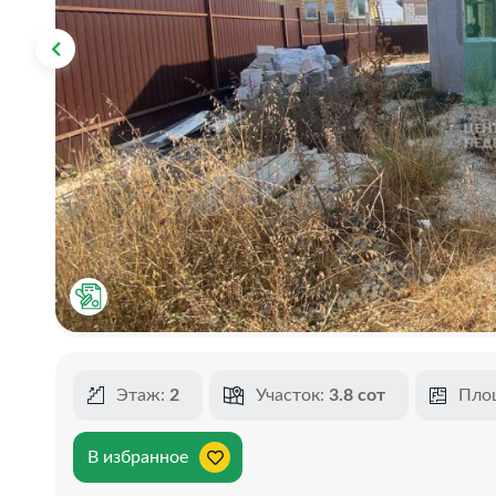
Этаж:
2
Участок:
3.8 сот
Пло
В избранное