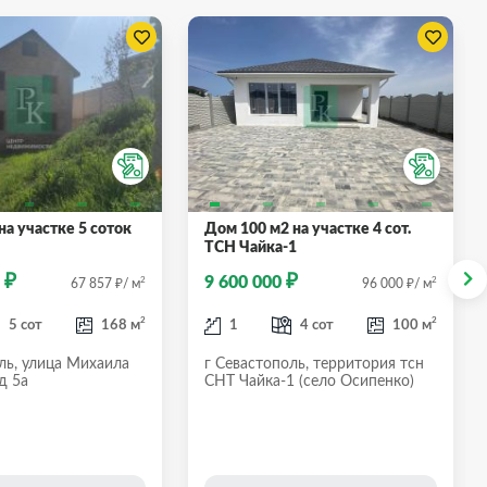
на участкe 5 сoток
Дом 100 м2 на участке 4 сот.
ТСН Чайка-1
₽
₽
0
9 600 000
₽
2
₽
2
67 857
/ м
96 000
/ м
2
2
5 сот
168 м
1
4 сот
100 м
ль, улица Михаила
г Севастополь, территория тсн
д 5а
СНТ Чайка-1 (село Осипенко)