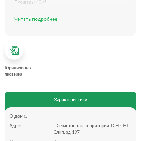
Площадь: 40м²
Ремонт: косметический
Электричество: 15 кВт
Читать подробнее
Водоснабжение: кооперативная (бак 7 кубов) + есть
возможность подключения к скважине соседа
Планировка дома:
2 этажа,
Первый этаж готов к проживанию, на втором
требуется ремонт.
Участок:
Юридическая
Участок 4.7 соток, статус участка: СТ
проверка
Подъезд по грунтовой дороге
Санузел на улице
На участке установлен пруд с рыбами.
Участок расположен рядом с хвойным лесом.
Характеристики
Кооператив с ограниченным доступом, на въезд
установлен шлагбаум. Дом полностью готов к
проживанию.
О доме:
Позвоните нам, чтобы назначить просмотр!
Адрес
г Севастополь, территория ТСН СНТ
Инфраструктура:
Слип, зд 197
Дом находится в развивающемся районе города.