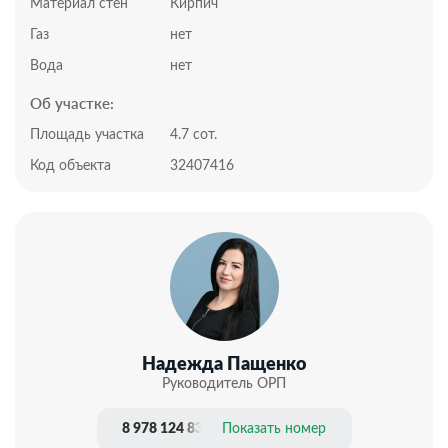
До ближайших продуктовых магазинов с широким
Материал стен
Кирпич
ассортиментом товаров. 2 минуты пешком.
Газ
нет
Остановка общественного автотранспорта в пяти
минутах ходьбы. До инфраструктуры 5 км. 10 минут
Вода
нет
на автомобиле, где расположены дошкольные и
Об участке:
школьные учреждения, а также поликлиники и
социально значимые объекты. До Ялтинского кольца
Площадь участка
4.7 сот.
и выезда из города 15 минут на автомобиле.
Код объекта
32407416
Подходит для наличного расчета, под ипотеку.
Документы РФ. Проверены юристами и готовы к
сделке.
Профессиональное сопровождение до получения
права собственности.
Добавьте предложение в закладки, чтобы не
потерять!
Надежда Пащенко
Руководитель ОРП
8 978 124 83 20
Показать номер