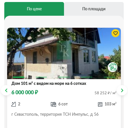
По цене
По площади
Дом 101 м² с видом на море на 6 сотках
₽
6 000 000
₽
2
58 252
/ м
2
2
6 сот
103 м
г Севастополь, территория ТСН Импульс, д 56