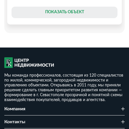
ПОКАЗАТЬ ОБЪЕКТ
Мы команда профессионалов, состоящая из 120 специалистов
по жилой, коммерческой, загородной недвижимости и
управлению объектами. Открываясь в 2011 году, мы приняли
решение сделать главным приоритетом развития компании —
формирование в г. Севастополе прозрачной и понятной схемы
взаимодействия покупателей, продавцов и агентства.
Дом 90 м² в Казачьей бухте
Компания
₽
12 700 000
₽
2
139 714
/ м
Контакты
2
2
6.63 сот
90.9 м