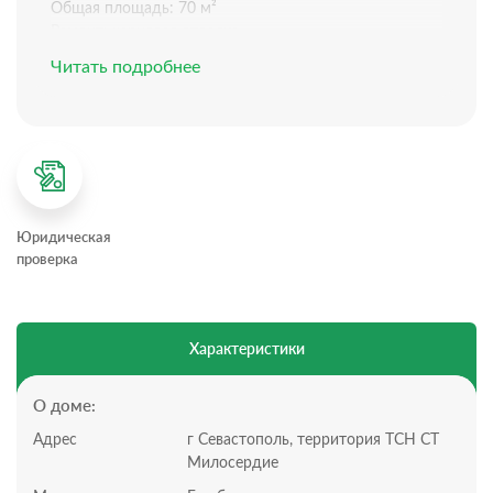
Общая площадь: 70 м²
Ремонт: черновая отделка
Электричество: заведено в дом, осталось только
Читать подробнее
подключить розетки и светильники
Канализация: септик готов и смонтирован. Вопрос с
автономной канализацией уже решен
Планировка дома:
Всего 1 этаж, 2 комнаты
Участок:
Всего 4 сотки, статус участка: СТ
Юридическая
Территория частично огорожена
проверка
Подъезд по грунтовой дороге
Это чистое и светлое пространство, где вы сможете
воплотить любые дизайнерские идеи без переплат за
чужие решения.
Характеристики
Позвоните нам, чтобы назначить просмотр!
Инфраструктура:
Всего 350 метров до дороги. Это гарантирует вам
О доме:
тишину, отсутствие пыли и шума машин, при этом вы
Адрес
г Севастополь, территория ТСН СТ
всегда остаетесь на легком и удобном выезде.
Милосердие
Этот дом — готовый фундамент для вашей