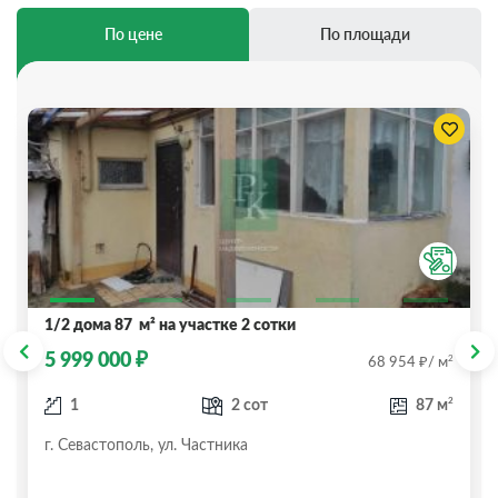
По цене
По площади
1/2 дома 87 м² на участке 2 сотки
₽
5 999 000
₽
2
68 954
/ м
2
1
2 сот
87 м
г. Севастополь, ул. Частника