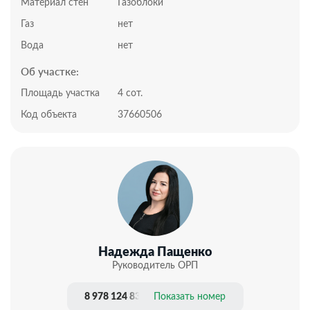
счастливой жизни за городом. Отличный вариант для
Материал стен
Газоблоки
тех, кто ценит свое время и хочет сразу приступить к
Газ
нет
финишным работам.
Мечтаете о собственном доме, но не хотите брать
Вода
нет
ипотеку и контролировать строительство, тогда это
Об участке:
предложение — идеальное решение!
Подходит для наличного расчета.
Площадь участка
4 сот.
Документы РФ. Проверены юристами и готовы к
Код объекта
37660506
сделке.
Профессиональное сопровождение до получения
права собственности.
Добавьте предложение в закладки, чтобы не
потерять!
Надежда Пащенко
Руководитель ОРП
8 978 124 83 20
Показать номер