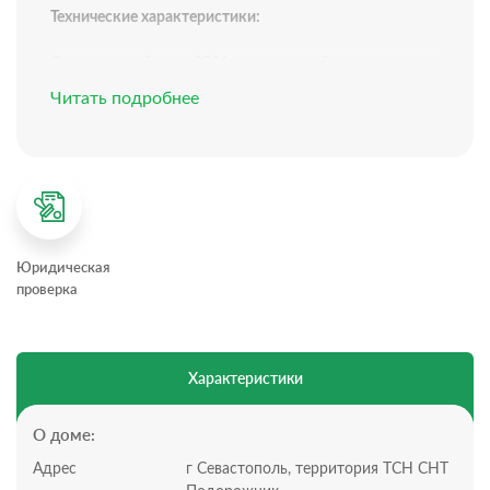
Технические характеристики:
Одноэтажный дом, 2026 года постройки
Площадь: 83 м²
Читать подробнее
Высота потолка: 3 м
Ремонт: пред чистовая отделка – стены
оштукатурены по маякам, электрическая разводка,
тёплые полы
Отопление: все выполнено под установку газового
или электрического котла
Электричество: 15 кВт
Юридическая
Водоснабжение: кооперативное (есть возможность
проверка
сделать скважину)
Канализация: септик
Территория ограждена, установлены откатные ворота
Характеристики
Планировка дома:
Всего 1 этаж, 3 комнаты, кухня-гостиная, санузел,
О доме:
котельная
Адрес
г Севастополь, территория ТСН СНТ