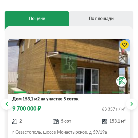
По цене
По площади
Дом 153,1 м2 на участке 5 соток
₽
9 700 000
₽
2
63 357
/ м
2
2
5 сот
153.1 м
г Севастополь, шоссе Монастырское, д 59/19а