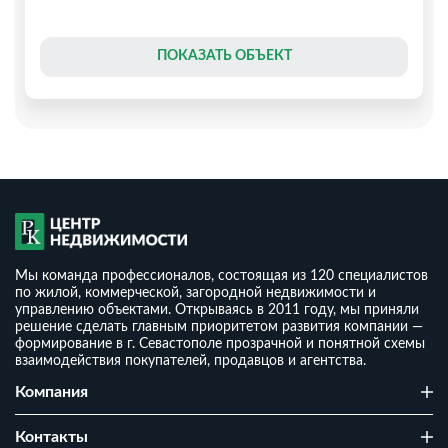
ПОКАЗАТЬ ОБЪЕКТ
Мы команда профессионалов, состоящая из 120 специалистов
по жилой, коммерческой, загородной недвижимости и
управлению объектами. Открываясь в 2011 году, мы приняли
решение сделать главным приоритетом развития компании —
формирование в г. Севастополе прозрачной и понятной схемы
взаимодействия покупателей, продавцов и агентства.
Дом 154 м² на 7,5 сот ИЖС в центре
Компания
₽
38 000 000
₽
2
246 753
/ м
Контакты
2
2
7.5 сот
154 м