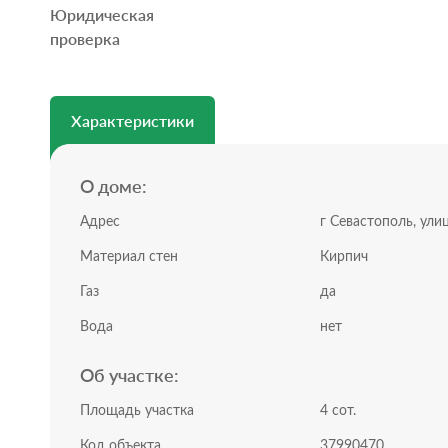
Юридическая
Также на территории есть двухэтажный дом с отде
проверка
оборудован под мастерскую, второй этаж может быт
своим санузлом.
Коммуникации – дома подключены к газу, что обеспе
водоснабжение и канализация; интернет и видеонабл
Характеристики
Почему это выгодное предложение:
• Локация: удобная транспортная развязка для выезд
достопримечательностям, быстрый выезд из города.
О доме:
• Готовое решение: не нужно тратить время на пос
дальнейшей доработке под свой вкус. Вся мебель ост
Адрес
г Севастополь, улиц
• Потенциал: можно жить самим или сдавать в аренд
Идеально подойдет:
Материал стен
Кирпич
• Для большой семьи, в которой каждому хочется и
Газ
• Для тех, кому важна транспортная доступность и н
да
• Для инвесторов – возможность сдавать как гостев
Вода
нет
• Для тех, кто ценит уют, тишину.
Звоните, чтобы договориться о просмотре и почувст
Об участке:
Площадь участка
4 сот.
Код объекта
37990470