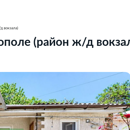
д вокзала)
поле (район ж/д вокзал