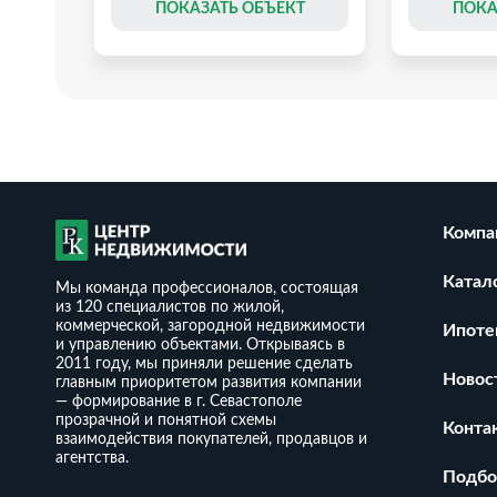
Т
ПОКАЗАТЬ ОБЪЕКТ
ПОКА
Компа
Катал
Мы команда профессионалов, состоящая
из 120 специалистов по жилой,
коммерческой, загородной недвижимости
Ипоте
и управлению объектами. Открываясь в
2011 году, мы приняли решение сделать
Новос
главным приоритетом развития компании
— формирование в г. Севастополе
прозрачной и понятной схемы
4 сот,
Дом 108 м² на участке 3,5 сот.
Дом 82 кв.м
Конта
взаимодействия покупателей, продавцов и
участке 4 с
₽
14 650 000
₽
2
агентства.
36 534
/ м
9 450 000
Подбо
₽
2
895
/ м
2