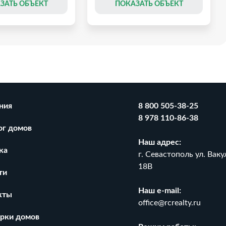
ЗАТЬ ОБЪЕКТ
ПОКАЗАТЬ ОБЪЕКТ
ния
8 800 505-38-25
8 978 110-86-38
ог домов
Наш адрес:
ка
г. Севастополь ул. Ваку
18В
ти
Наш e-mail:
 с мансардой на
Дом 408 м² на участке 10,35
кты
отки
сотки
office@rcrealty.ru
₽
₽
46 500 000
рки домов
₽
2
₽
2
23 566
/ м
113 971
/ м