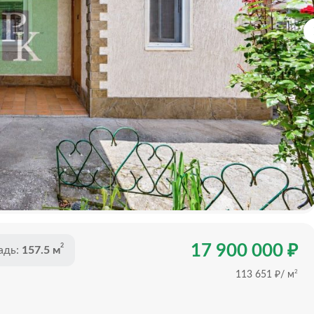
₽
17 900 000
2
адь:
157.5 м
₽
2
113 651
/ м