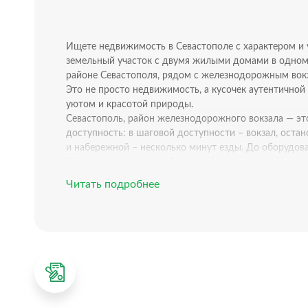
Ищете недвижимость в Севастополе с характером и 
земельный участок с двумя жилыми домами в одном 
районе Севастополя, рядом с железнодорожным вок
Это не просто недвижимость, а кусочек аутентичной
уютом и красотой природы.
Севастополь, район железнодорожного вокзала — это
доступность: в шаговой доступности – вокзал, оста
и набережной – несколько минут езды. До оборудов
На участке площадью 4 сотки сформирована полноце
• Два жилых дома — идеально для большой семьи и
Читать подробнее
крымский колорит – толстые каменные стены, больш
• Собственный просторный двор — место для семейны
с душой – тенистая беседка, вокруг высажены многол
участок с плодовыми кустарниками и виноградом.
• Удобная собственная парковка прямо возле двора 
Эти дома — не новостройка, а часть живой истории
материалов, что обеспечивает прохладу летом и теп
Основной дом состоит из двух просторных комнат, б
Второй дом состоит из большой комнаты, кухни и пр