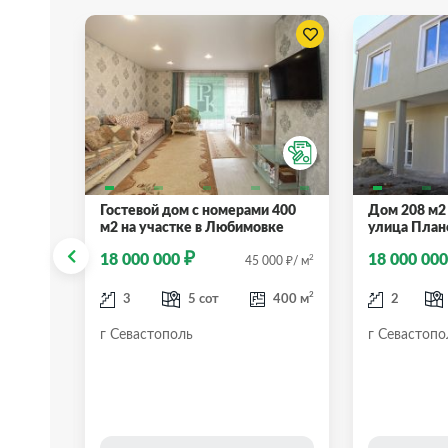
5 соток
Гостевой дом с номерами 400
Дом 208 м2 
м2 на участке в Любимовке
улица План
₽
18 000 000
18 000 00
₽
2
₽
2
818
/ м
45 000
/ м
2
2
220 м
3
5 сот
400 м
2
ия ТСН
г Севастополь
г Севастопо