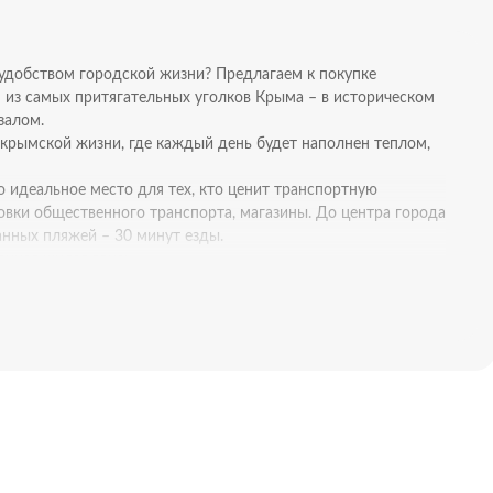
удобством городской жизни? Предлагаем к покупке
из самых притягательных уголков Крыма – в историческом
залом.
 крымской жизни, где каждый день будет наполнен теплом,
 идеальное место для тех, кто ценит транспортную
новки общественного транспорта, магазины. До центра города
анных пляжей – 30 минут езды.
нная жилая зона:
ли для сдачи в аренду. Каждый дом сохраняет самобытный
ие окна.
х обедов, детских игр и вечернего отдыха. Двор обустроен
етние растения – тюльпаны, розы, калина и т.д. Также есть
вмещает 2 автомобиля.
 города. Дома построены с использованием местных
ло зимой.
ольшого санузла и кухни-столовой.
осторного санузла.