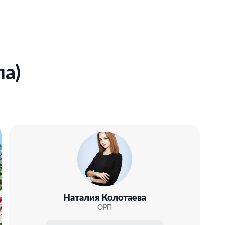
а)
Наталия Колотаева
ОРП