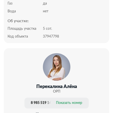
установлены автоматические системы управления
Газ
да
домом.
При аварийном отключении газоснабжения
Вода
нет
автоматически включается электрокотел, который
Об участке:
обеспечивает бесперебойное тепло в доме и горячую
воду.
Площадь участка
5 сот.
Территория полностью благоустроена, установлена
Код объекта
37947798
система автоматического полива газона и
высаженных растений.
Инфраструктура:
В двух шагах от дома располагается 5ти звездочный
отель “Акваделюкс”, в котором располагаются
рестораны, спортклуб, спа. Также у отеля оборудован
собственный пляж.
До магазинов 5 минут на авто.
Месторасположение дома позволяет сохранить
приватность и обеспечить комфортное проживание
Перекалина Алёна
себе и своей семье.
ОРП
Данный район считается самым развитым. В
ближайшей доступности есть всё необходимое для
8 985 519 14 50
Показать номер
качественный жизни.
Документы РФ. Проверены юристами и готовы к