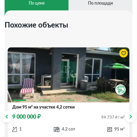
По цене
По площади
Похожие объекты
Дом 95 м² на участке 4,2 сотки
₽
9 000 000
₽
2
94 737
/ м
2
1
4.2 сот
95 м