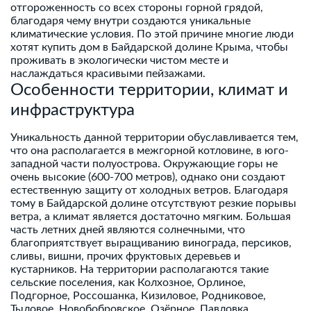
отгороженность со всех стороны горной грядой,
благодаря чему внутри создаются уникальные
климатические условия. По этой причине многие люди
хотят купить дом в Байдарской долине Крыма,
чтобы
проживать в экологически чистом месте и
наслаждаться красивыми пейзажами.
Особенности территории, климат и
инфраструктура
Уникальность данной территории обуславливается тем,
что она располагается в межгорной котловине, в юго-
западной части полуострова. Окружающие горы не
очень высокие (600-700 метров), однако они создают
естественную защиту от холодных ветров. Благодаря
тому в Байдарской долине отсутствуют резкие порывы
ветра, а климат является достаточно мягким. Большая
часть летних дней являются солнечными, что
благоприятствует выращиванию винограда, персиков,
сливы, вишни, прочих фруктовых деревьев и
кустарников. На территории располагаются такие
сельские поселения, как Колхозное, Орлиное,
Подгорное, Россошанка, Кизиловое, Родниковое,
Тыловое, Новобобровское, Озёрное, Павловка,