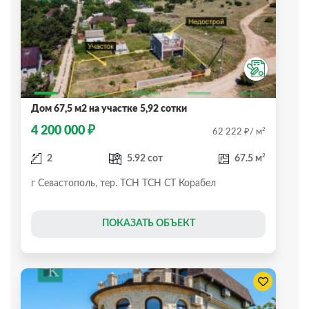
Дом 67,5 м2 на участке 5,92 сотки
₽
4 200 000
₽
2
62 222
/ м
2
2
5.92 сот
67.5 м
г Севастополь, тер. ТСН ТСН СТ Корабел
ПОКАЗАТЬ ОБЪЕКТ