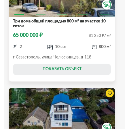
Три дома общей площадью 800 м² на участке 10
соток
₽
65 000 000
₽
2
81 250
/ м
2
2
10 сот
800 м
г Севастополь, улица Челюскинцев, д 118
ПОКАЗАТЬ ОБЪЕКТ