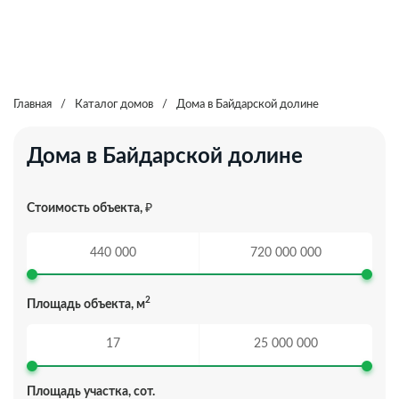
Еще фильтры
Радиус поиска
Тип дома
Главная
/
Каталог домов
/
Дома в Байдарской долине
Неважно
Бревно
Брус
Дома в Байдарской долине
Кирпич
Стоимость объекта,
₽
Наличие коммуникаций
Неважно
Газ
Канализация
2
Площадь объекта, м
Свет
Вода
Площадь участка, сот.