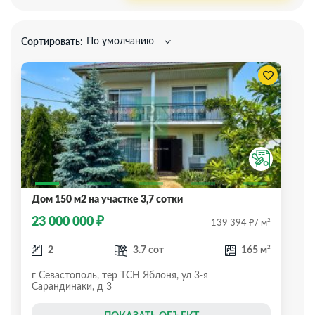
Сортировать:
По умолчанию
Дом 150 м2 на участке 3,7 сотки
₽
23 000 000
₽
2
139 394
/ м
2
2
3.7 сот
165 м
г Севастополь, тер ТСН Яблоня, ул 3-я
Сарандинаки, д 3